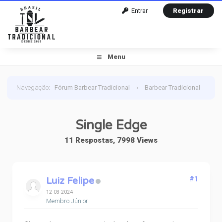
Entrar
Registrar
Menu
Navegação
:
Fórum Barbear Tradicional
›
Barbear Tradicional
›
Diversos : Acabou , Curiosidades, Dúvidas, Aquisições do
Single Edge
mês
›
Single Edge
11 Respostas, 7998 Views
Luiz Felipe
#1
12-03-2024
Membro Júnior