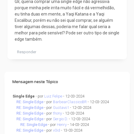
Glr, queria comprar uma single edge não agressiva
porque minha pele irrita muito fácil e dá vermelhidão,
eu tinha duas em mente, a Yaqi Katana e a Yaqi
Excalibur, porém eu não sei qual comprar, se alguém
tiver algumas dessas, poderia me falar qual seria a
melhor para pele sensível? Pode ser outro tipo de single
edge também.
Responder
Mensagem neste Tópico
Single Edge
- por
Luiz Felipe
- 12-03-2024
RE: Single Edge
- por
BarbearClassicoBR
- 12-03-2024
RE: Single Edge
- por
Gustavo1
- 12-03-2024
RE: Single Edge
- por
thony
- 12-03-2024
RE: Single Edge
- por
Sergio D.
- 12-03-2024
RE: Single Edge
- por
Henry
- 14-03-2024
RE: Single Edge
- por
v0id
- 13-03-2024