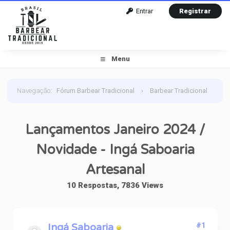
Entrar
Registrar
Menu
Navegação
:
Fórum Barbear Tradicional
›
Barbear Tradicional
›
Lançamentos: De itens relacionados ao Barbear Tradicional
Lançamentos Janeiro 2024 /
›
Lançamentos Janeiro 2024 / Novidade - Ingá Saboaria
Novidade - Ingá Saboaria
Artesanal
Artesanal
10 Respostas, 7836 Views
Ingá Saboaria
#1