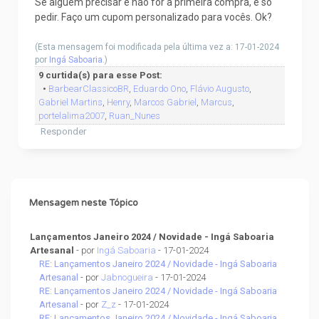
Se algúem precisar e não for a primeira compra, é só
pedir. Faço um cupom personalizado para vocês. Ok?
(Esta mensagem foi modificada pela última vez a: 17-01-2024
por
Ingá Saboaria
.)
9 curtida(s) para esse Post:
•
BarbearClassicoBR
,
Eduardo Ono
,
Flávio Augusto
,
Gabriel Martins
,
Henry
,
Marcos Gabriel
,
Marcus
,
portelalima2007
,
Ruan_Nunes
Responder
Mensagem neste Tópico
Lançamentos Janeiro 2024 / Novidade - Ingá Saboaria
Artesanal
- por
Ingá Saboaria
- 17-01-2024
RE: Lançamentos Janeiro 2024 / Novidade - Ingá Saboaria
Artesanal
- por
Jabnogueira
- 17-01-2024
RE: Lançamentos Janeiro 2024 / Novidade - Ingá Saboaria
Artesanal
- por
Z_z
- 17-01-2024
RE: Lançamentos Janeiro 2024 / Novidade - Ingá Saboaria