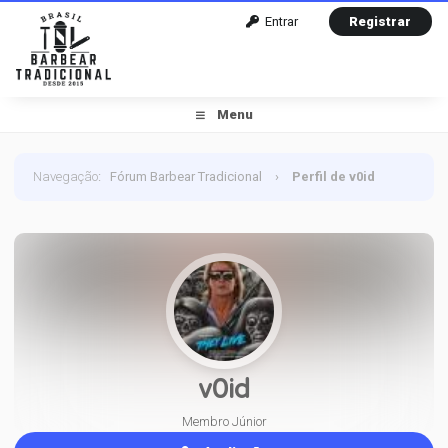
Entrar
Registrar
Menu
Navegação
:
Fórum Barbear Tradicional
›
Perfil de v0id
v0id
Membro Júnior