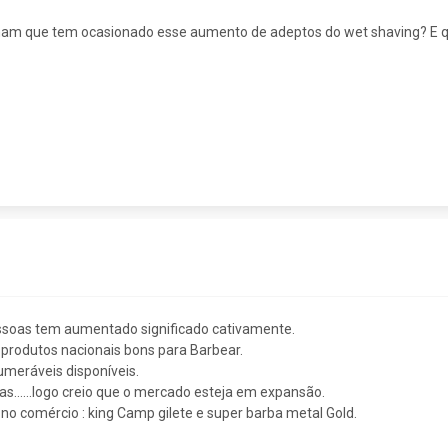
m que tem ocasionado esse aumento de adeptos do wet shaving? E qua
essoas tem aumentado significado cativamente.
 produtos nacionais bons para Barbear.
umeráveis disponíveis.
s......logo creio que o mercado esteja em expansão.
o comércio : king Camp gilete e super barba metal Gold.