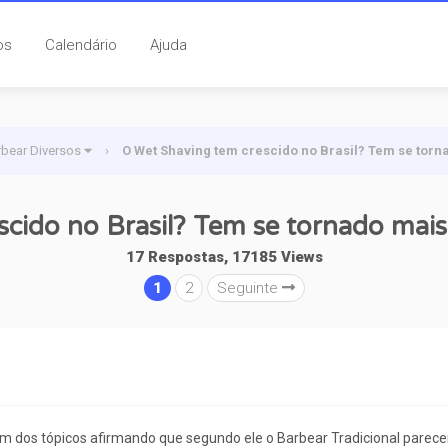
os
Calendário
Ajuda
rbear Diversos
›
O Wet Shaving tem crescido no Brasil? Tem se tor
cido no Brasil? Tem se tornado mai
17 Respostas, 17185 Views
1
2
Seguinte
dos tópicos afirmando que segundo ele o Barbear Tradicional parecer 