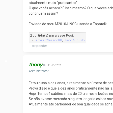
atualmente mais "praticantes".
O que vocês acham? É isso mesmo? O que vocês acha
continuem assim?
Enviado de meu M2010J19SG usando o Tapatalk
2 curtida(s) para esse Post:
•
BarbearClassicoBR
,
Flávio Augusto
Responder
thony
11-11-2023
Administrator
Estou nisso a dez anos, e realmente o número de p
Prova disso é que a dez anos praticamente não ha ia
Hoje. Temos4 sabões, mais de 20 cremes e loções in
Se não tivesse mercado ninguém lançaria coisas nova
Atualmente até barbeador de boa qualidade se acha n