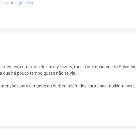
23 por
Ruan_Nunes
.)
g doméstico, com o uso de safety razors, mas o que observo em Salvado
oisa que há pouco tempo quase não se via .
 atenções para o mundo do barbear além dos cartuchos multilâminas e