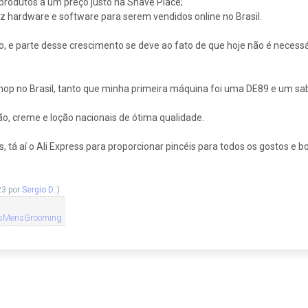
produtos a um preço justo na Shave Place;
 hardware e software para serem vendidos online no Brasil.
do, e parte desse crescimento se deve ao fato de que hoje não é necess
hop no Brasil, tanto que minha primeira máquina foi uma DE89 e um sa
o, creme e loção nacionais de ótima qualidade.
s, tá aí o Ali Express para proporcionar pincéis para todos os gostos e b
23 por
Sergio D.
.)
sMensGrooming