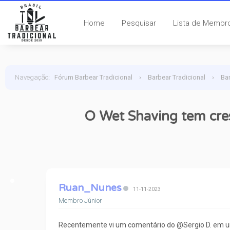
Home
Pesquisar
Lista de Membr
Navegação
:
Fórum Barbear Tradicional
›
Barbear Tradicional
›
Ba
O Wet Shaving tem cres
Ruan_Nunes
11-11-2023
Membro Júnior
Recentemente vi um comentário do @Sergio D. em um 