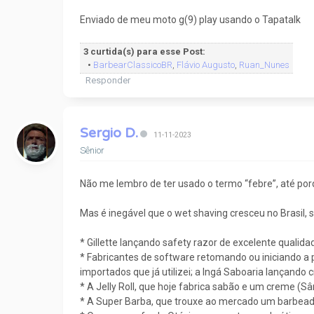
Enviado de meu moto g(9) play usando o Tapatalk
3 curtida(s) para esse Post:
•
BarbearClassicoBR
,
Flávio Augusto
,
Ruan_Nunes
Responder
Sergio D.
11-11-2023
Sênior
Não me lembro de ter usado o termo “febre”, até p
Mas é inegável que o wet shaving cresceu no Brasil,
* Gillette lançando safety razor de excelente qualid
* Fabricantes de software retomando ou iniciando a
importados que já utilizei; a Ingá Saboaria lançando
* A Jelly Roll, que hoje fabrica sabão e um creme (
* A Super Barba, que trouxe ao mercado um barbeado