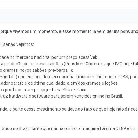
é porque vivemos um momento, e esse momento já vem de uns bons anos
il, senão vejamos:
lidade no mercado nacional por um preço acessível;
o a produção de cremes e sabões (Ruas Men Grooming, que IMO hoje fa
ndo cremes, novos sabões, pré-barba…);
e (Sândalo) que eu considero excepcional (muito melhor que o TOBS, po
ador barato e de ótima qualidade, além dos cremes e loções;
os produtos a um preço justo na Shave Place;
az hardware e software para serem vendidos online no Brasil.
cendo, e parte desse crescimento se deve ao fato de que hoje não é nec
r Shop no Brasil, tanto que minha primeira máquina foi uma DE89 e um