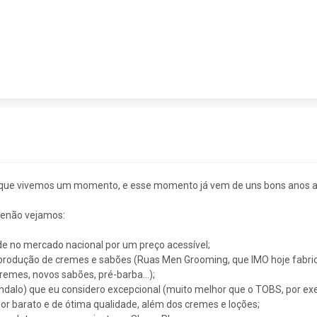
orque vivemos um momento, e esse momento já vem de uns bons anos at
 senão vejamos:
ade no mercado nacional por um preço acessível;
 produção de cremes e sabões (Ruas Men Grooming, que IMO hoje fabri
 cremes, novos sabões, pré-barba…);
Sândalo) que eu considero excepcional (muito melhor que o TOBS, por e
r barato e de ótima qualidade, além dos cremes e loções;