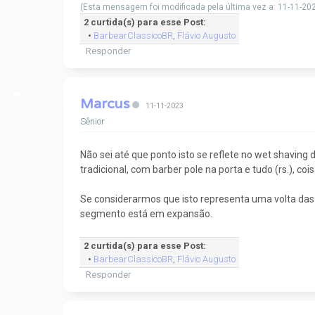
(Esta mensagem foi modificada pela última vez a: 11-11-20
2 curtida(s) para esse Post:
•
BarbearClassicoBR
,
Flávio Augusto
Responder
Marcus
11-11-2023
Sênior
Não sei até que ponto isto se reflete no wet shavin
tradicional, com barber pole na porta e tudo (rs.), c
Se considerarmos que isto representa uma volta das
segmento está em expansão.
2 curtida(s) para esse Post:
•
BarbearClassicoBR
,
Flávio Augusto
Responder