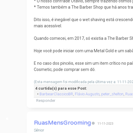
* O nosso confrade Otávio, sempre trazendo ótimos 
* Temos também a The Barber Shop que há anos traz
Dito isso, é inegável que o wet shaving está crescen
mais acessível.
Quando comecei, em 2017, só existia a The Barber S
Hoje você pode iniciar com uma Metal Gold e um sabã
E no caso dos pincéis, esse sim um item crítico no paí
Cosmetic, pode comprar sem dó.
(Esta mensagem foi modificada pela última vez a: 11-11-20
4 curtida(s) para esse Post:
•
BarbearClassicoBR
,
Flávio Augusto
,
peter_shelton
,
Rua
Responder
RuasMensGrooming
11-11-2023
Sênior