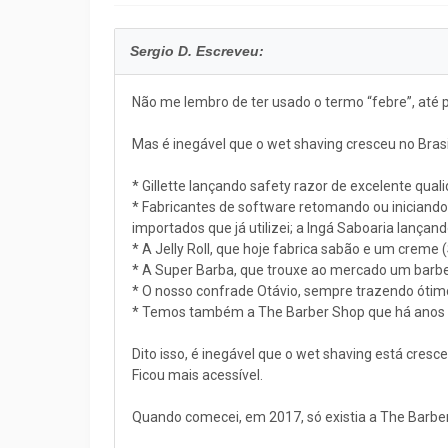
Sergio D. Escreveu:
Não me lembro de ter usado o termo “febre”, at
Mas é inegável que o wet shaving cresceu no Bras
* Gillette lançando safety razor de excelente qua
* Fabricantes de software retomando ou iniciand
importados que já utilizei; a Ingá Saboaria lança
* A Jelly Roll, que hoje fabrica sabão e um crem
* A Super Barba, que trouxe ao mercado um barbe
* O nosso confrade Otávio, sempre trazendo ótim
* Temos também a The Barber Shop que há anos tr
Dito isso, é inegável que o wet shaving está cres
Ficou mais acessível.
Quando comecei, em 2017, só existia a The Barbe