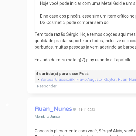
Hoje você pode iniciar com uma Metal Gold e um s
E no caso dos pincéis, esse sim um item crítico no 
DS Cosmetic, pode comprar sem dó.
Tem toda razão Sérgio. Hoje temos opções aqui mesm
qualidade pra dar suporte pra todos, inclusive os in
barbudos, muitas pessoas ja vem aderindo ao barbear
Enviado de meu moto g(7) play usando o Tapatalk
4 curtida(s) para esse Post:
•
BarbearClassicoBR
,
Flávio Augusto
,
Klqyton
,
Ruan_Nun
Responder
Ruan_Nunes
11-11-2023
Membro Júnior
Concordo plenamente com você, Sérgio! Aliás, você ci