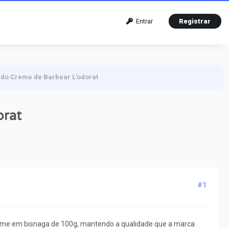
Entrar
Registrar
do Creme de Barbear L'odorat
orat
#1
creme em bisnaga de 100g, mantendo a qualidade que a marca