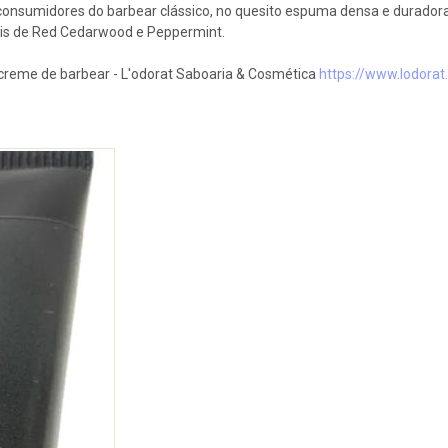
nsumidores do barbear clássico, no quesito espuma densa e duradora, f
iais de Red Cedarwood e Peppermint.
 creme de barbear - L'odorat Saboaria & Cosmética
https://www.lodora