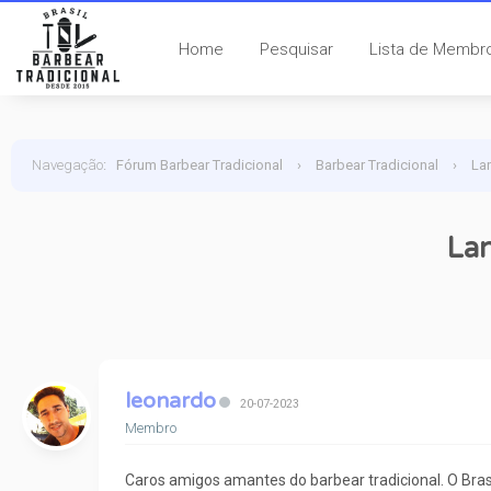
Home
Pesquisar
Lista de Membr
Navegação
:
Fórum Barbear Tradicional
›
Barbear Tradicional
›
La
Lan
leonardo
20-07-2023
Membro
Caros amigos amantes do barbear tradicional. O Br