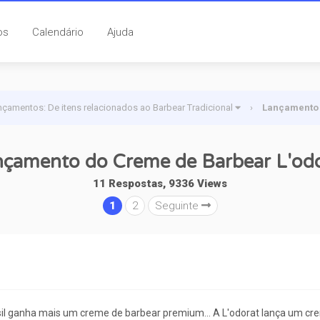
os
Calendário
Ajuda
nçamentos: De itens relacionados ao Barbear Tradicional
›
Lançamento 
çamento do Creme de Barbear L'od
11 Respostas, 9336 Views
1
2
Seguinte
asil ganha mais um creme de barbear premium... A L'odorat lança um 