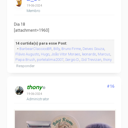
19-06-2024
Membro
Dia 18
[attachment=1960]
14 curtida(s) para esse Post:
•
BarbearClassicoBR
,
Billy
,
Bruno Firme
,
Deives Souza
,
Flávio Augusto
,
Hugo
,
João Vitor Moraes
,
leonardo
,
Marcus
,
Papa Brush
,
portelalima2007
,
Sergio D.
,
Sid Trevizan
,
thony
Responder
thony
#16
19-06-2024
Administrator