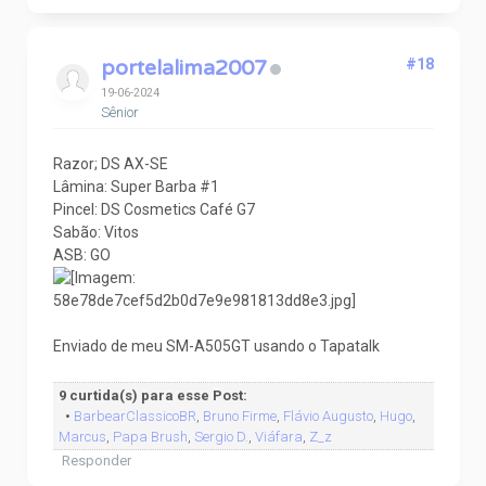
portelalima2007
#18
19-06-2024
Sênior
Razor; DS AX-SE
Lâmina: Super Barba #1
Pincel: DS Cosmetics Café G7
Sabão: Vitos
ASB: GO
Enviado de meu SM-A505GT usando o Tapatalk
9 curtida(s) para esse Post:
•
BarbearClassicoBR
,
Bruno Firme
,
Flávio Augusto
,
Hugo
,
Marcus
,
Papa Brush
,
Sergio D.
,
Viáfara
,
Z_z
Responder