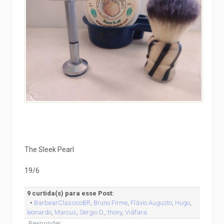
The Sleek Pearl
19/6
9 curtida(s) para esse Post:
•
BarbearClassicoBR
,
Bruno Firme
,
Flávio Augusto
,
Hugo
,
leonardo
,
Marcus
,
Sergio D.
,
thony
,
Viáfara
Responder