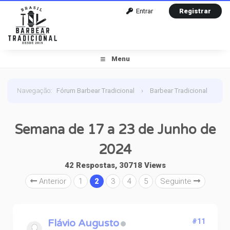
Entrar
Registrar
Menu
Navegação
:
Fórum Barbear Tradicional
›
Barbear Tradicional
›
Barbear do Dia
›
Semana de 17 a 23 de Junho de
Semana de 17 a 23 de Junho de
2024
2024
42 Respostas, 30718 Views
Anterior
1
2
3
4
5
Seguinte
Flávio Augusto
#11