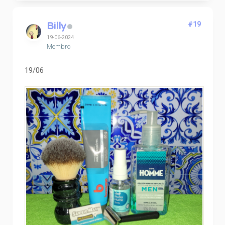
Billy
#19
19-06-2024
Membro
19/06