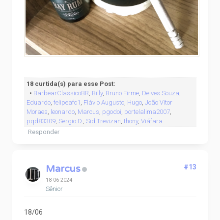
18 curtida(s) para esse Post:
•
BarbearClassicoBR
,
Billy
,
Bruno Firme
,
Deives Souza
,
Eduardo
,
felipeafc1
,
Flávio Augusto
,
Hugo
,
João Vitor
Moraes
,
leonardo
,
Marcus
,
pgodoi
,
portelalima2007
,
pqd83309
,
Sergio D.
,
Sid Trevizan
,
thony
,
Viáfara
Responder
Marcus
#13
18-06-2024
Sênior
18/06