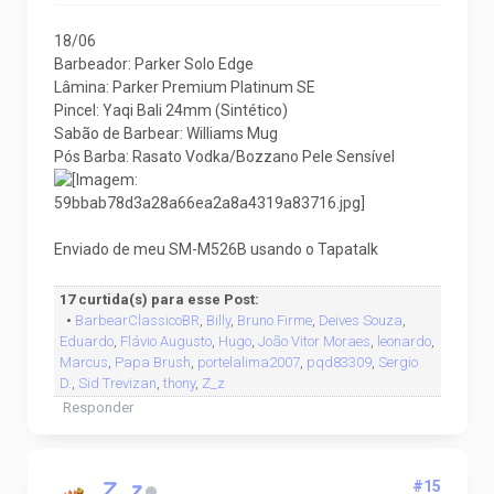
18/06
Barbeador: Parker Solo Edge
Lâmina: Parker Premium Platinum SE
Pincel: Yaqi Bali 24mm (Sintético)
Sabão de Barbear: Williams Mug
Pós Barba: Rasato Vodka/Bozzano Pele Sensível
Enviado de meu SM-M526B usando o Tapatalk
17 curtida(s) para esse Post:
•
BarbearClassicoBR
,
Billy
,
Bruno Firme
,
Deives Souza
,
Eduardo
,
Flávio Augusto
,
Hugo
,
João Vitor Moraes
,
leonardo
,
Marcus
,
Papa Brush
,
portelalima2007
,
pqd83309
,
Sergio
D.
,
Sid Trevizan
,
thony
,
Z_z
Responder
Z_z
#15