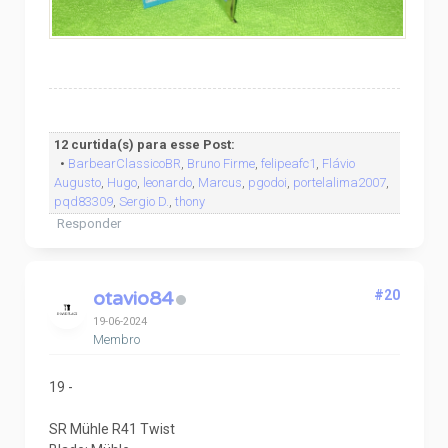
12 curtida(s) para esse Post:
•
BarbearClassicoBR
,
Bruno Firme
,
felipeafc1
,
Flávio
Augusto
,
Hugo
,
leonardo
,
Marcus
,
pgodoi
,
portelalima2007
,
pqd83309
,
Sergio D.
,
thony
Responder
otavio84
#20
19-06-2024
Membro
19 -
SR Mühle R41 Twist