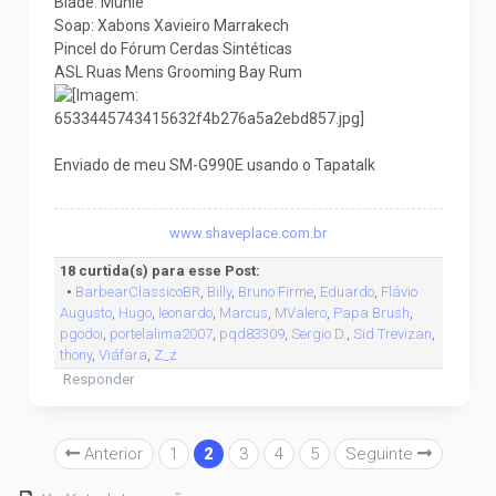
Blade: Mühle
Soap: Xabons Xavieiro Marrakech
Pincel do Fórum Cerdas Sintéticas
ASL Ruas Mens Grooming Bay Rum
Enviado de meu SM-G990E usando o Tapatalk
www.shaveplace.com.br
18 curtida(s) para esse Post:
•
BarbearClassicoBR
,
Billy
,
Bruno Firme
,
Eduardo
,
Flávio
Augusto
,
Hugo
,
leonardo
,
Marcus
,
MValero
,
Papa Brush
,
pgodoi
,
portelalima2007
,
pqd83309
,
Sergio D.
,
Sid Trevizan
,
thony
,
Viáfara
,
Z_z
Responder
Anterior
1
2
3
4
5
Seguinte