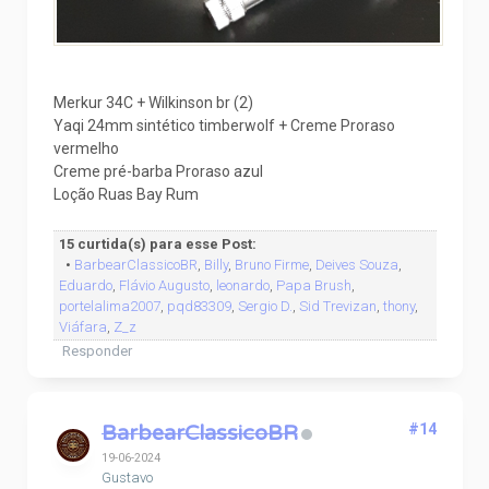
Merkur 34C + Wilkinson br (2)
Yaqi 24mm sintético timberwolf + Creme Proraso
vermelho
Creme pré-barba Proraso azul
Loção Ruas Bay Rum
15 curtida(s) para esse Post:
•
BarbearClassicoBR
,
Billy
,
Bruno Firme
,
Deives Souza
,
Eduardo
,
Flávio Augusto
,
leonardo
,
Papa Brush
,
portelalima2007
,
pqd83309
,
Sergio D.
,
Sid Trevizan
,
thony
,
Viáfara
,
Z_z
Responder
BarbearClassicoBR
#14
19-06-2024
Gustavo