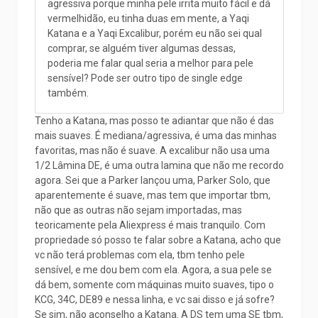
agressiva porque minha pele irrita muito fácil e dá
vermelhidão, eu tinha duas em mente, a Yaqi
Katana e a Yaqi Excalibur, porém eu não sei qual
comprar, se alguém tiver algumas dessas,
poderia me falar qual seria a melhor para pele
sensível? Pode ser outro tipo de single edge
também.
Tenho a Katana, mas posso te adiantar que não é das
mais suaves. É mediana/agressiva, é uma das minhas
favoritas, mas não é suave. A excalibur não usa uma
1/2 Lâmina DE, é uma outra lamina que não me recordo
agora. Sei que a Parker lançou uma, Parker Solo, que
aparentemente é suave, mas tem que importar tbm,
não que as outras não sejam importadas, mas
teoricamente pela Aliexpress é mais tranquilo. Com
propriedade só posso te falar sobre a Katana, acho que
vc não terá problemas com ela, tbm tenho pele
sensível, e me dou bem com ela. Agora, a sua pele se
dá bem, somente com máquinas muito suaves, tipo o
KCG, 34C, DE89 e nessa linha, e vc sai disso e já sofre?
Se sim, não aconselho a Katana. A DS tem uma SE tbm,