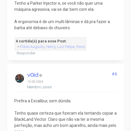
Tenho a Parker Injector e, se você não quer uma
máquina agressiva, vai se dar bem com ela.
A ergonomia é de um multi lâminas e dá pra fazer a
barba até debaixo do chuveiro.
4 curtida(s) para esse Post:
•
Flávio Augusto
,
Henry
,
Luiz Felipe
,
thony
Responder
v0id
#6
13-03-2024
Membro Júnior
Prefira a Excalibur, sem dúvida.
Tenho quase certeza que fizeram ela tentando copiar a
BlackLand Vector. Claro que não vai ter a mesma
perfeição, mas acho um bom aparelho, ainda mais pelo