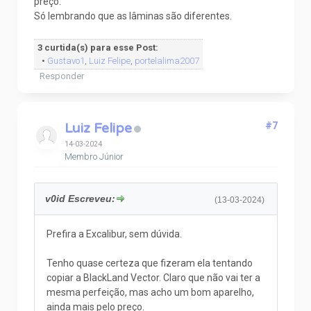
preço.
Só lembrando que as lâminas são diferentes.
3 curtida(s) para esse Post:
•
Gustavo1
,
Luiz Felipe
,
portelalima2007
Responder
Luiz Felipe
#7
14-03-2024
Membro Júnior
v0id Escreveu:
(13-03-2024)
Prefira a Excalibur, sem dúvida.
Tenho quase certeza que fizeram ela tentando
copiar a BlackLand Vector. Claro que não vai ter a
mesma perfeição, mas acho um bom aparelho,
ainda mais pelo preço.