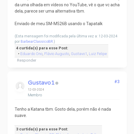
da uma olhada em vídeos no YouTube, vê o que vc acha
dela, parece ser uma alternativa tbm.
Enviado de meu SM-M526B usando o Tapatalk
(Esta mensagem foi modificada pela última vez a: 12-03-2024
por
BarbearClassicoBR
.)
4 curtida(s) para esse Post:
•
Eduardo Ono
,
Flávio Augusto
,
Gustavo1
,
Luiz Felipe
Responder
Gustavo1
#3
12-03-2024
Membro
Tenho a Katana tbm. Gosto dela, porém não é nada
suave.
3 curtida(s) para esse Post: