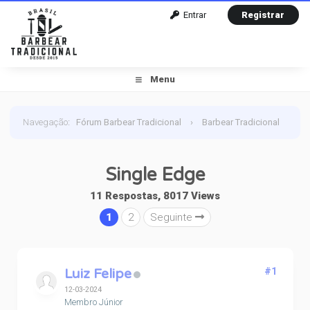
Entrar
Registrar
Menu
Navegação
:
Fórum Barbear Tradicional
›
Barbear Tradicional
›
Diversos : Acabou , Curiosidades, Dúvidas, Aquisições do
Single Edge
mês
›
Single Edge
11 Respostas, 8017 Views
1
2
Seguinte
Luiz Felipe
#1
12-03-2024
Membro Júnior