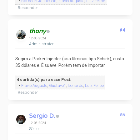
•
BarbearClassicoBR
,
Flávio Augusto
,
Luiz Felipe
Responder
thony
#4
12-03-2024
Administrator
Sugiro a Parker Injector (usa lâminas tipo Schick), custa
35 dólares e. É suave. Porém tem de importar.
4 curtida(s) para esse Post:
•
Flávio Augusto
,
Gustavo1
,
leonardo
,
Luiz Felipe
Responder
Sergio D.
#5
12-03-2024
Sênior