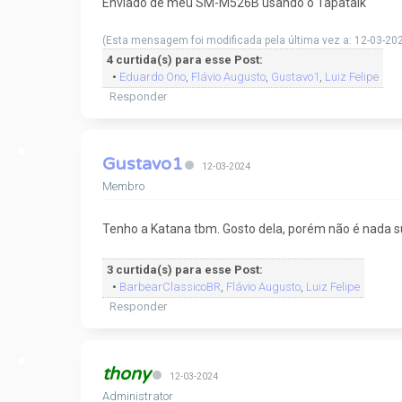
Enviado de meu SM-M526B usando o Tapatalk
(Esta mensagem foi modificada pela última vez a: 12-03-20
4 curtida(s) para esse Post:
•
Eduardo Ono
,
Flávio Augusto
,
Gustavo1
,
Luiz Felipe
Responder
Gustavo1
12-03-2024
Membro
Tenho a Katana tbm. Gosto dela, porém não é nada s
3 curtida(s) para esse Post:
•
BarbearClassicoBR
,
Flávio Augusto
,
Luiz Felipe
Responder
thony
12-03-2024
Administrator