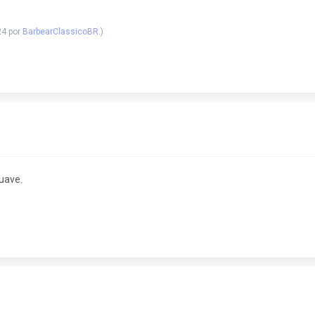
24 por
BarbearClassicoBR
.)
uave.