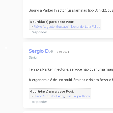
Sugiro a Parker Injector (usa lâminas tipo Schick), c
4 curtida(s) para esse Post:
•
Flávio Augusto
,
Gustavo1
,
leonardo
,
Luiz Felipe
Responder
Sergio D.
12-03-2024
Sênior
Tenho a Parker Injector e, se você não quer uma máq
A ergonomia é de um multi lâminas e dá pra fazer a 
4 curtida(s) para esse Post:
•
Flávio Augusto
,
Henry
,
Luiz Felipe
,
thony
Responder