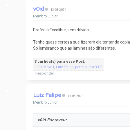
v0id
13-03-2024
Membro Júnior
Prefira a Excalibur, sem dúvida.
Tenho quase certeza que fizeram ela tentando copiar
Só lembrando que as lâminas são diferentes.
3 curtida(s) para esse Post:
•
Gustavo1
,
Luiz Felipe
,
portelalima2007
Responder
Luiz Felipe
14-03-2024
Membro Júnior
v0id Escreveu: