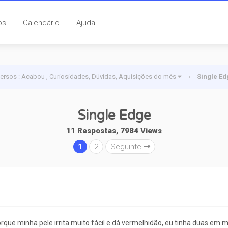
os
Calendário
Ajuda
versos : Acabou , Curiosidades, Dúvidas, Aquisições do mês
›
Single Ed
Single Edge
11 Respostas, 7984 Views
1
2
Seguinte
rque minha pele irrita muito fácil e dá vermelhidão, eu tinha duas em m