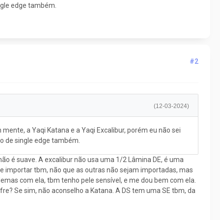
ingle edge também.
#2
(12-03-2024)
m mente, a Yaqi Katana e a Yaqi Excalibur, porém eu não sei
ipo de single edge também.
não é suave. A excalibur não usa uma 1/2 Lâmina DE, é uma
ue importar tbm, não que as outras não sejam importadas, mas
blemas com ela, tbm tenho pele sensível, e me dou bem com ela.
sofre? Se sim, não aconselho a Katana. A DS tem uma SE tbm, da