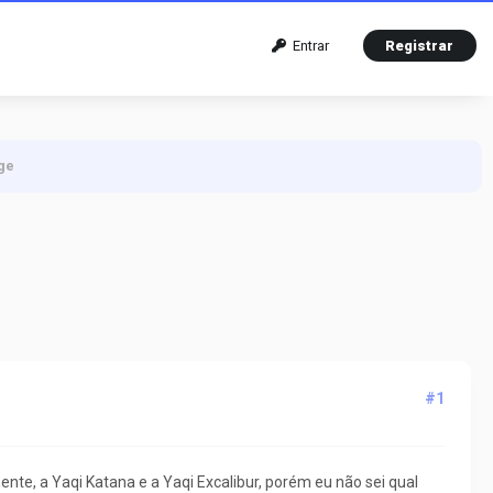
Entrar
Registrar
ge
#1
ente, a Yaqi Katana e a Yaqi Excalibur, porém eu não sei qual