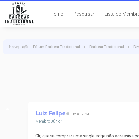
Home
Pesquisar
Lista de Membr
Navegação
:
Fórum Barbear Tradicional
›
Barbear Tradicional
›
Di
Luiz Felipe
12-03-2024
Membro Júnior
Glr, queria comprar uma single edge não agressiva po