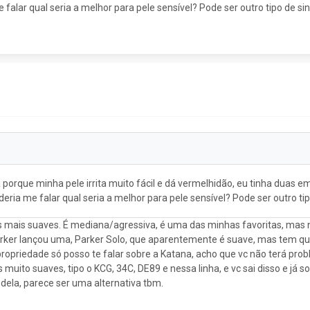
falar qual seria a melhor para pele sensível? Pode ser outro tipo de s
 porque minha pele irrita muito fácil e dá vermelhidão, eu tinha duas e
eria me falar qual seria a melhor para pele sensível? Pode ser outro t
s mais suaves. É mediana/agressiva, é uma das minhas favoritas, mas 
arker lançou uma, Parker Solo, que aparentemente é suave, mas tem q
propriedade só posso te falar sobre a Katana, acho que vc não terá pro
uito suaves, tipo o KCG, 34C, DE89 e nessa linha, e vc sai disso e já 
dela, parece ser uma alternativa tbm.